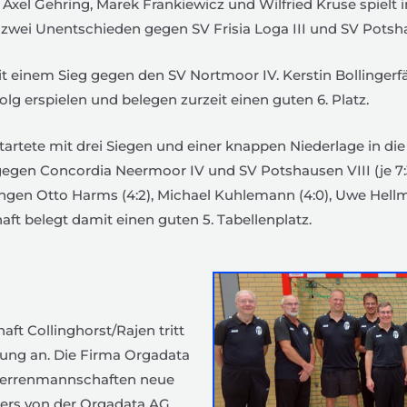
, Axel Gehring, Marek Frankiewicz und Wilfried Kruse spielt i
 zwei Unentschieden gegen SV Frisia Loga III und SV Potsh
mit einem Sieg gegen den SV Nortmoor IV. Kerstin Bollingerfä
olg erspielen und belegen zurzeit einen guten 6. Platz.
Sie startete mit drei Siegen und einer knappen Niederlage i
 gegen Concordia Neermoor IV und SV Potshausen VIII (je 7
rangen Otto Harms (4:2), Michael Kuhlemann (4:0), Uwe Hellm
aft belegt damit einen guten 5. Tabellenplatz.
ft Collinghorst/Rajen tritt
idung an. Die Firma Orgadata
 Herrenmannschaften neue
ders von der Orgadata AG