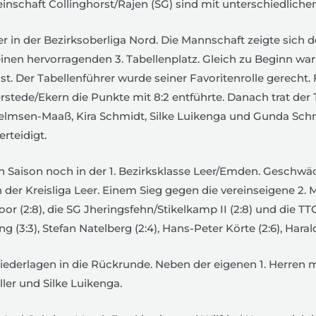
schaft Collinghorst/Rajen (SG) sind mit unterschiedlichem
r in der Bezirksoberliga Nord. Die Mannschaft zeigte sich
inen hervorragenden 3. Tabellenplatz. Gleich zu Beginn war
. Der Tabellenführer wurde seiner Favoritenrolle gerecht. 
ede/Ekern die Punkte mit 8:2 entführte. Danach trat der T
 Helmsen-Maaß, Kira Schmidt, Silke Luikenga und Gunda Schm
erteidigt.
ten Saison noch in der 1. Bezirksklasse Leer/Emden. Geschwä
der Kreisliga Leer. Einem Sieg gegen die vereinseigene 2. 
 (2:8), die SG Jheringsfehn/Stikelkamp II (2:8) und die TTC
3:3), Stefan Natelberg (2:4), Hans-Peter Körte (2:6), Harald 
iederlagen in die Rückrunde. Neben der eigenen 1. Herren 
ler und Silke Luikenga.