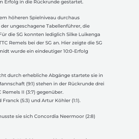
 Erfolg in die Rückrunde gestartet.
 dem höheren Spielniveau durchaus
 der ungeschagene Tabellenführer, die
Für die SG konnten lediglich Silke Luikenga
TC Remels bei der SG an. Hier zeigte die SG
idt wurde ein eindeutiger 10:0-Erfolg
cht durch erhebliche Abgänge startete sie in
Mannschaft (9:1) stehen in der Rückrunde drei
 Remels II (3:7) gegenüber.
Franck (5:3) und Artur Köhler (1:1).
musste sie sich Concordia Neermoor (2:8)