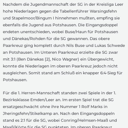
Nachdem die Jugendmannschaft der SG in der Kreisliga Leer
hohe Niederlagen gegen die Tabellenführer Warsingsfehn
und Stapelmoor/Bingum I hinnehmen mußten, empfing sie
ebenfalls die Jugend aus Potshausen. Die Eingangsdoppel
endeten unentschieden, wobei Buse/Haun für Potshausen
und Dänekas/Rohden für die SG gewannen. Das obere
Paarkreuz ging komplett durch Nils Buse und Lukas Schwede
an Potshausen. Im Unteren Paarkreuz erzielte die SG zwar
mit 3:1 (Ben Dänekas [2], Nico Wagner) ein Übergewicht,
konnte die Niederlagen im oberen Paarkreuz jedoch nicht
ausgleichen. Somit stand am Schluß ein knapper 6:4-Sieg für
Potshausen.
Für die 1. Herren-Mannschaft standen zwei Spiele in der 1.
Bezirksklasse Emden/Leer an. Im ersten Spiel trat die SG
ersatzgeschwächt ohne ihre Nummer 1 Rolf Marks in
Jheringsfehn/Stikelkamp an. Nach den Eingangsdoppeln
stand es 2:1 für die SG, wobei Conring/Helmsen-Maaß und
Maaß/Körte für die SG punkteten. Im oberen Paarkreuz